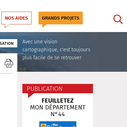
NOS AIDES
GRANDS PROJETS
Avec une vision
SATION
cartographique, c'est toujours
plus facile de se retrouver
PUBLICATION
FEUILLETEZ
MON DÉPARTEMENT
N°44