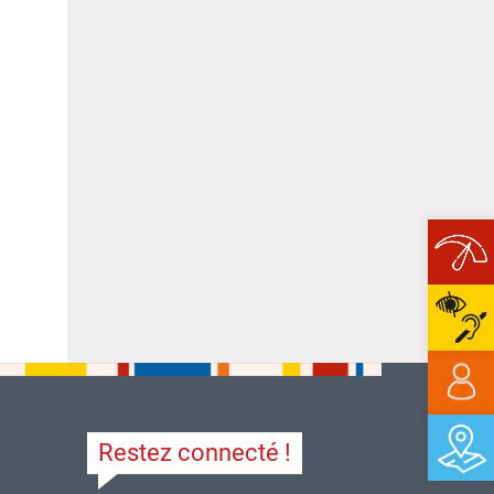
Ope
Restez connecté !