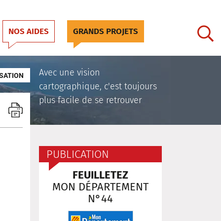
NOS AIDES
GRANDS PROJETS
Avec une vision
SATION
cartographique, c'est toujours
plus facile de se retrouver
PUBLICATION
FEUILLETEZ
MON DÉPARTEMENT
N°44