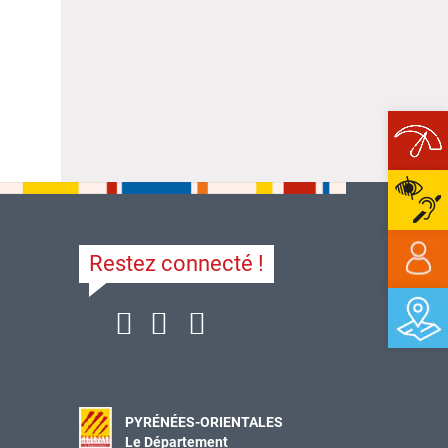
Ope
Restez connecté !
PYRÉNÉES-ORIENTALES
Le Département