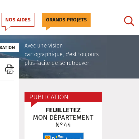
NOS AIDES
GRANDS PROJETS
Avec une vision
SATION
cartographique, c'est toujours
plus facile de se retrouver
PUBLICATION
FEUILLETEZ
MON DÉPARTEMENT
N°44