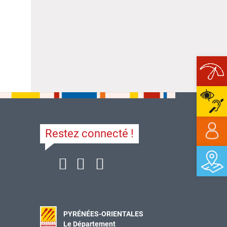
Ope
Restez connecté !
PYRÉNÉES-ORIENTALES
Le Département