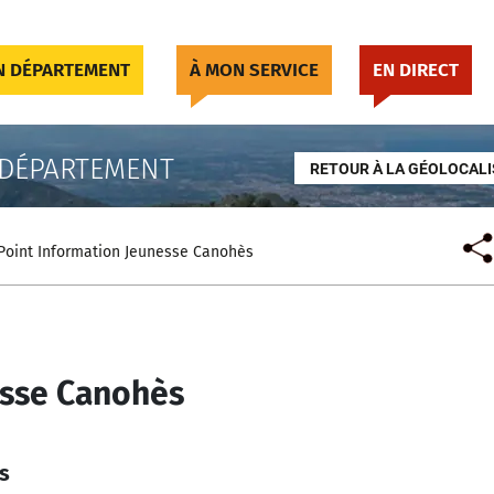
 DÉPARTEMENT
À MON SERVICE
EN DIRECT
 DÉPARTEMENT
RETOUR À LA GÉOLOCALI
Point Information Jeunesse Canohès
esse Canohès
s