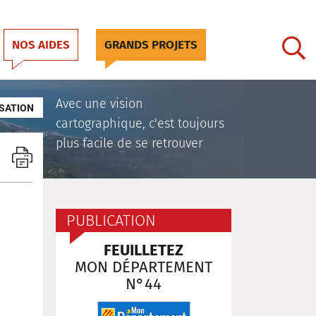
NOS AIDES
GRANDS PROJETS
Avec une vision
SATION
cartographique, c'est toujours
plus facile de se retrouver
PUBLICATION
FEUILLETEZ
MON DÉPARTEMENT
N°44