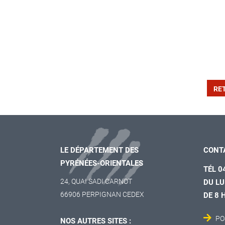
RE
LE DÉPARTEMENT DES
CONT
PYRÉNÉES-ORIENTALES
TÉL 0
24, QUAI SADI CARNOT
DU LU
66906 PERPIGNAN CEDEX
DE 8 
PO
NOS AUTRES SITES :