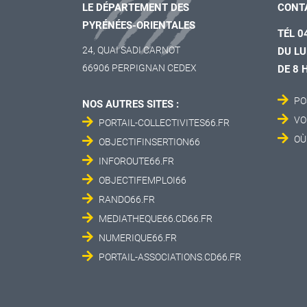
LE DÉPARTEMENT DES
CONT
PYRÉNÉES-ORIENTALES
TÉL 0
24, QUAI SADI CARNOT
DU LU
66906 PERPIGNAN CEDEX
DE 8 
PO
NOS AUTRES SITES :
VO
PORTAIL-COLLECTIVITES66.FR
OÙ
OBJECTIFINSERTION66
INFOROUTE66.FR
OBJECTIFEMPLOI66
RANDO66.FR
MEDIATHEQUE66.CD66.FR
NUMERIQUE66.FR
PORTAIL-ASSOCIATIONS.CD66.FR