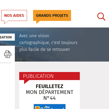
NOS AIDES
GRANDS PROJETS
Avec une vision
SATION
cartographique, c'est toujours
plus facile de se retrouver
PUBLICATION
FEUILLETEZ
MON DÉPARTEMENT
N°44