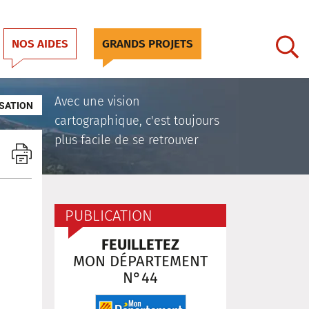
NOS AIDES
GRANDS PROJETS
Avec une vision
SATION
cartographique, c'est toujours
plus facile de se retrouver
PUBLICATION
FEUILLETEZ
MON DÉPARTEMENT
N°44