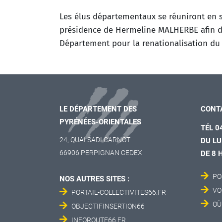
Les élus départementaux se réuniront en se
présidence de Hermeline MALHERBE afin de v
Département pour la renationalisation du 
LE DÉPARTEMENT DES
CONT
PYRÉNÉES-ORIENTALES
TÉL 0
24, QUAI SADI CARNOT
DU LU
66906 PERPIGNAN CEDEX
DE 8 
PO
NOS AUTRES SITES :
VO
PORTAIL-COLLECTIVITES66.FR
OÙ
OBJECTIFINSERTION66
INFOROUTE66.FR