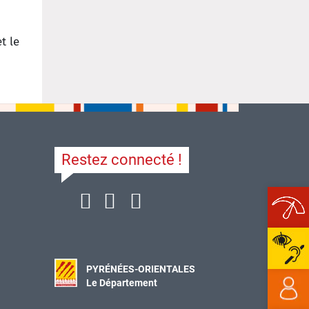
t le
Restez connecté !
Ope
PYRÉNÉES-ORIENTALES
Le Département