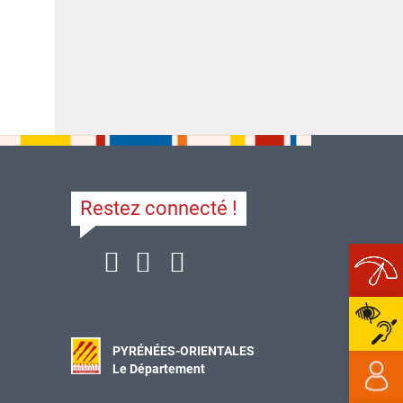
Restez connecté !
Ope
PYRÉNÉES-ORIENTALES
Le Département