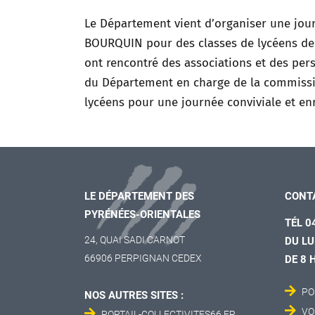
Le Département vient d’organiser une journ
BOURQUIN pour des classes de lycéens de P
ont rencontré des associations et des per
du Département en charge de la commissi
lycéens pour une journée conviviale et enr
LE DÉPARTEMENT DES
CONT
PYRÉNÉES-ORIENTALES
TÉL 0
24, QUAI SADI CARNOT
DU LU
66906 PERPIGNAN CEDEX
DE 8 
PO
NOS AUTRES SITES :
VO
PORTAIL-COLLECTIVITES66.FR