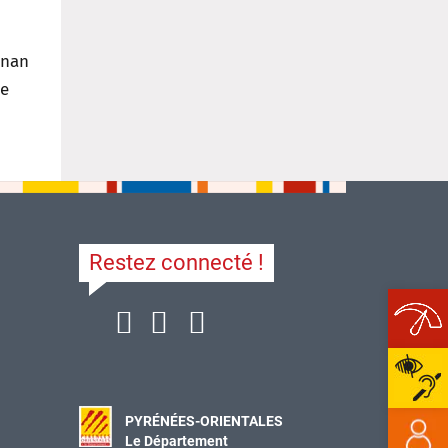
gnan
de
Restez connecté !
Ope
PYRÉNÉES-ORIENTALES
Le Département