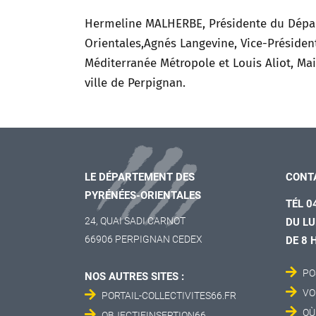
Hermeline MALHERBE, Présidente du Départ
Orientales,Agnés Langevine, Vice-Présiden
Méditerranée Métropole et Louis Aliot, Ma
ville de Perpignan.
LE DÉPARTEMENT DES
CONT
PYRÉNÉES-ORIENTALES
TÉL 0
24, QUAI SADI CARNOT
DU LU
66906 PERPIGNAN CEDEX
DE 8 
PO
NOS AUTRES SITES :
VO
PORTAIL-COLLECTIVITES66.FR
OÙ
OBJECTIFINSERTION66