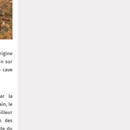
rigine
in sur
e cave
ar la
in, le
illeur
in des
ôte du