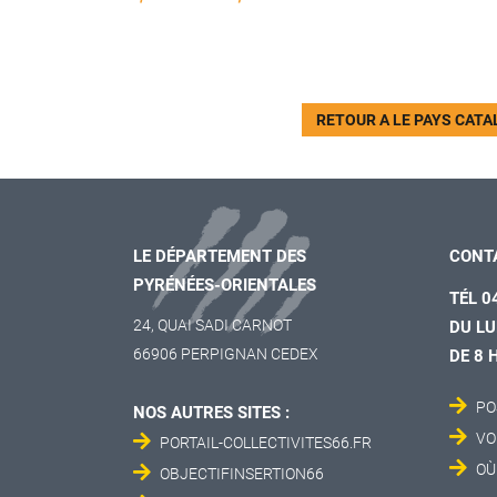
RETOUR A LE PAYS CATA
LE DÉPARTEMENT DES
CONT
PYRÉNÉES-ORIENTALES
TÉL 0
24, QUAI SADI CARNOT
DU LU
66906 PERPIGNAN CEDEX
DE 8 
PO
NOS AUTRES SITES :
VO
PORTAIL-COLLECTIVITES66.FR
OÙ
OBJECTIFINSERTION66