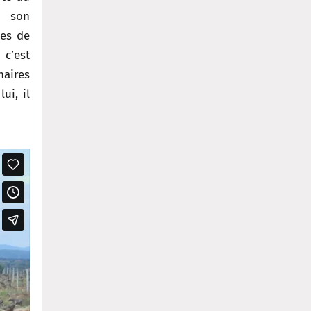
s son
tes de
c’est
naires
ui, il