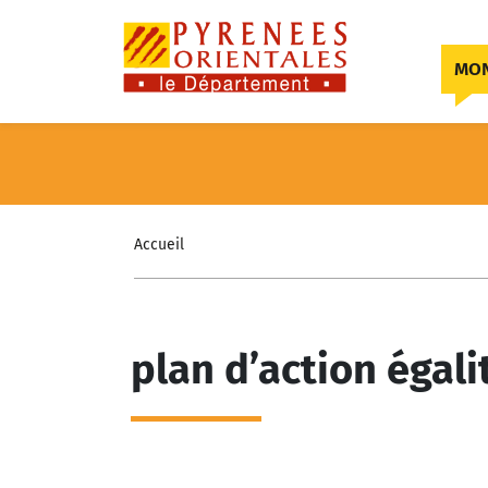
Skip to content
MON
Accueil
plan d’action égalit