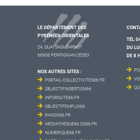
LE DÉPARTEMENT DES
CONT
PYRÉNÉES-ORIENTALES
TÉL 0
24, QUAI SADI CARNOT
DU LU
66906 PERPIGNAN CEDEX
DE 8 
PO
NOS AUTRES SITES :
VO
PORTAIL-COLLECTIVITES66.FR
OÙ
OBJECTIFINSERTION66
INFOROUTE66.FR
OBJECTIFEMPLOI66
RANDO66.FR
MEDIATHEQUE66.CD66.FR
NUMERIQUE66.FR