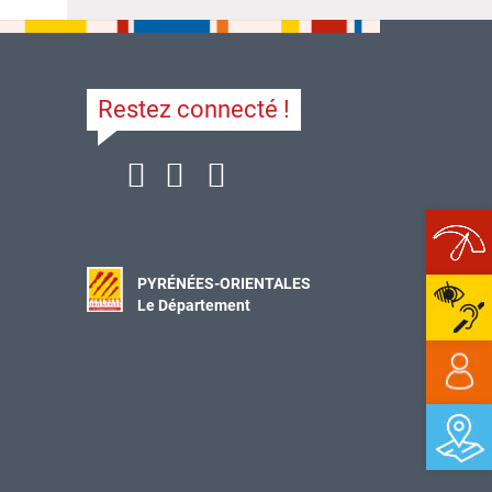
Restez connecté !
Ope
PYRÉNÉES-ORIENTALES
Le Département