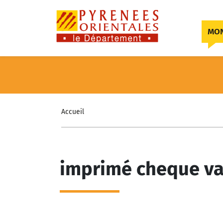
Skip to content
MON
Accueil
imprimé cheque v