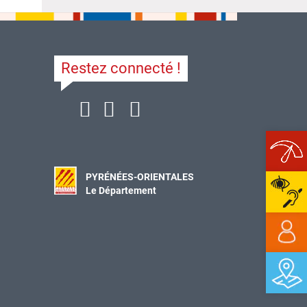
Restez connecté !
Ope
PYRÉNÉES-ORIENTALES
Le Département