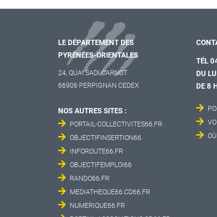
LE DÉPARTEMENT DES
CONT
PYRÉNÉES-ORIENTALES
TÉL 0
24, QUAI SADI CARNOT
DU LU
66906 PERPIGNAN CEDEX
DE 8 
PO
NOS AUTRES SITES :
VO
PORTAIL-COLLECTIVITES66.FR
OÙ
OBJECTIFINSERTION66
INFOROUTE66.FR
OBJECTIFEMPLOI66
RANDO66.FR
MEDIATHEQUE66.CD66.FR
NUMERIQUE66.FR