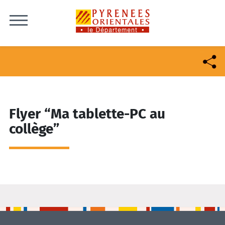
Skip to content
Flyer “Ma tablette-PC au
collège”