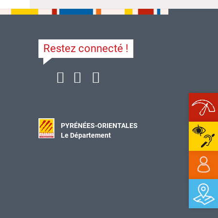
Restez connecté !
Ope
PYRÉNÉES-ORIENTALES
Le Département