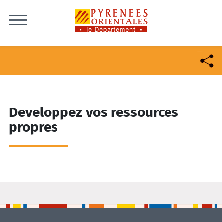
Skip to content
Developpez vos ressources
propres