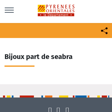
Skip to content
Bijoux part de seabra