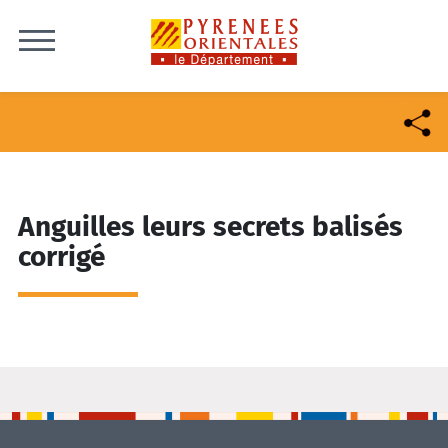
Skip to content
Anguilles leurs secrets balisés
corrigé