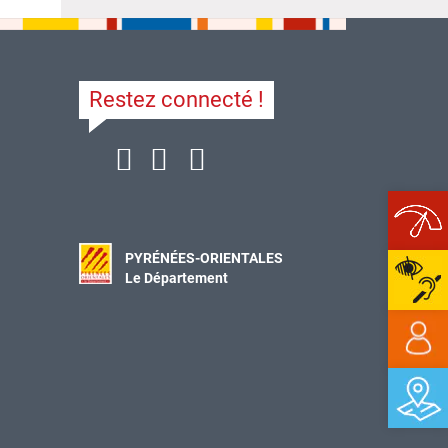
Restez connecté !
Ope
PYRÉNÉES-ORIENTALES
Le Département