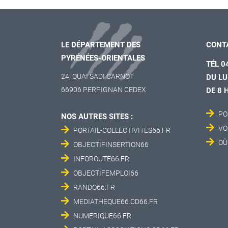
LE DÉPARTEMENT DES
CONT
PYRÉNÉES-ORIENTALES
TÉL 0
24, QUAI SADI CARNOT
DU LU
66906 PERPIGNAN CEDEX
DE 8 
PO
NOS AUTRES SITES :
VO
PORTAIL-COLLECTIVITES66.FR
OÙ
OBJECTIFINSERTION66
INFOROUTE66.FR
OBJECTIFEMPLOI66
RANDO66.FR
MEDIATHEQUE66.CD66.FR
NUMERIQUE66.FR