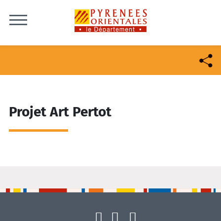
Skip to content
Projet Art Pertot