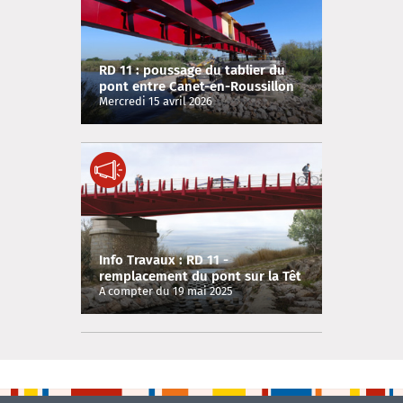
RD 11 : poussage du tablier du
pont entre Canet-en-Roussillon
et Sainte Marie-la-Mer
Mercredi 15 avril 2026
Info Travaux : RD 11 -
remplacement du pont sur la Têt
entre Canet-en-Roussillon et
A compter du 19 mai 2025
Sainte-Marie-la-Mer