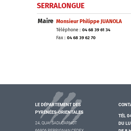
SERRALONGUE
Maire
Monsieur Philippe JUANOLA
Téléphone :
04 68 39 61 34
Fax :
04 68 39 62 70
LE DÉPARTEMENT DES
CONT
PYRÉNÉES-ORIENTALES
TÉL 0
24, QUAI SADI CARNOT
DU LU
66906 PERPIGNAN CEDEX