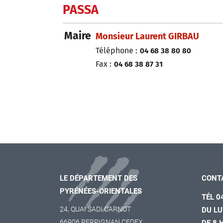
PASSA
Maire
Monsieur Laurent GIRBAU
Téléphone :
04 68 38 80 80
Fax :
04 68 38 87 31
LE DÉPARTEMENT DES
CONT
PYRÉNÉES-ORIENTALES
TÉL 0
24, QUAI SADI CARNOT
DU LU
66906 PERPIGNAN CEDEX