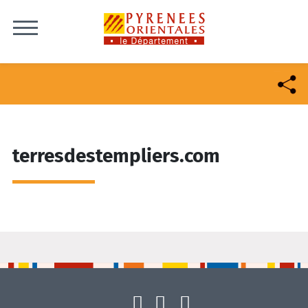
Skip to content
terresdestempliers.com