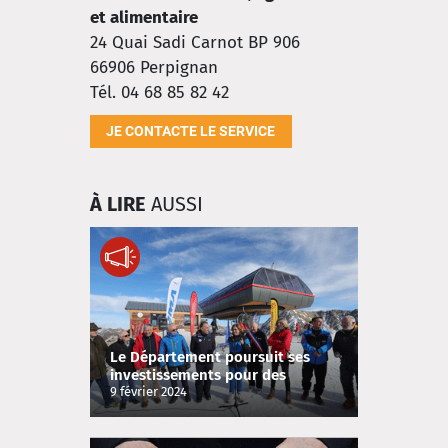
et alimentaire
24 Quai Sadi Carnot BP 906
66906
Perpignan
Tél. 04 68 85 82 42
JE CONTACTE LE SERVICE
À LIRE
AUSSI
Le Département poursuit ses
investissements pour des
Pyrénées 4 saisons
9 février 2024