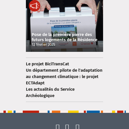
Pose de la première pierre des
futurs logements de la Résidence
« Le Jardin d’Argent »
12 février 2025
Le projet BiciTransCat
Un département pilote de l'adaptation
au changement climatique : le projet
ECTAdapt
Les actualités du Service
Archéologique