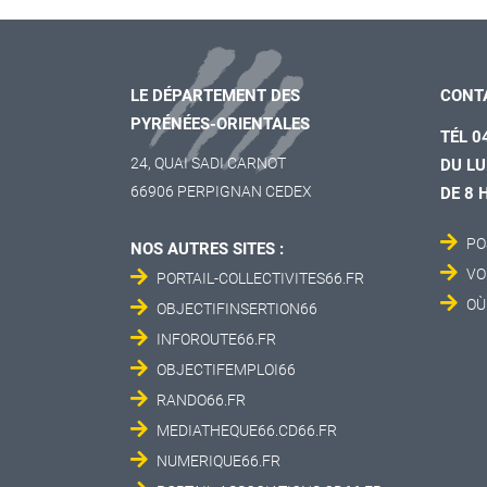
LE DÉPARTEMENT DES
CONT
PYRÉNÉES-ORIENTALES
TÉL 0
24, QUAI SADI CARNOT
DU LU
66906 PERPIGNAN CEDEX
DE 8 
PO
NOS AUTRES SITES :
VO
PORTAIL-COLLECTIVITES66.FR
OÙ
OBJECTIFINSERTION66
INFOROUTE66.FR
OBJECTIFEMPLOI66
RANDO66.FR
MEDIATHEQUE66.CD66.FR
NUMERIQUE66.FR