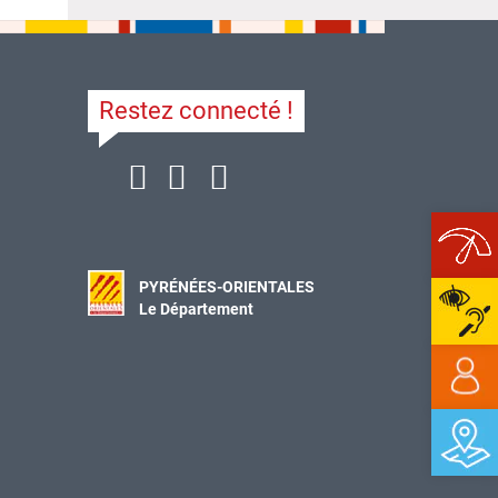
Restez connecté !
Ope
PYRÉNÉES-ORIENTALES
Le Département