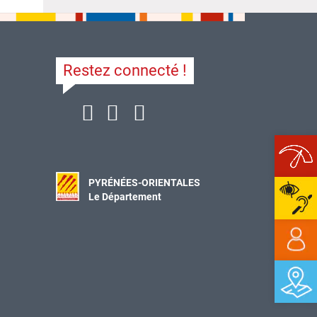
Restez connecté !
Ope
PYRÉNÉES-ORIENTALES
Le Département