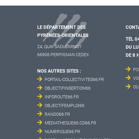
LE DÉPARTEMENT DES
CONT
PYRÉNÉES-ORIENTALES
TÉL 0
24, QUAI SADI CARNOT
DU LU
66906 PERPIGNAN CEDEX
DE 8 
PO
NOS AUTRES SITES :
VO
PORTAIL-COLLECTIVITES66.FR
OÙ
OBJECTIFINSERTION66
INFOROUTE66.FR
OBJECTIFEMPLOI66
RANDO66.FR
MEDIATHEQUE66.CD66.FR
NUMERIQUE66.FR