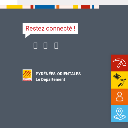
Restez connecté !
Ope
PYRÉNÉES-ORIENTALES
Le Département