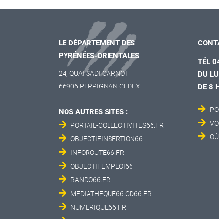
LE DÉPARTEMENT DES
CONT
PYRÉNÉES-ORIENTALES
TÉL 0
24, QUAI SADI CARNOT
DU LU
66906 PERPIGNAN CEDEX
DE 8 
PO
NOS AUTRES SITES :
VO
PORTAIL-COLLECTIVITES66.FR
OÙ
OBJECTIFINSERTION66
INFOROUTE66.FR
OBJECTIFEMPLOI66
RANDO66.FR
MEDIATHEQUE66.CD66.FR
NUMERIQUE66.FR