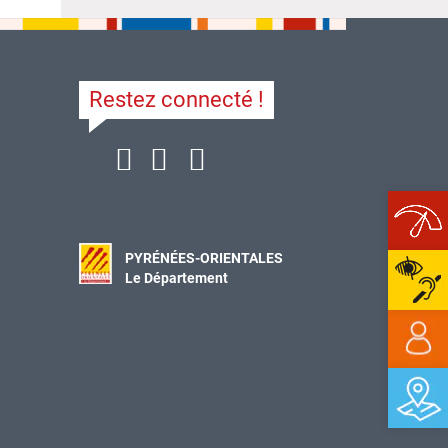
Restez connecté !
Ope
PYRÉNÉES-ORIENTALES
Le Département