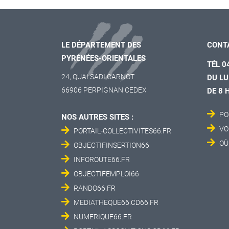
LE DÉPARTEMENT DES
CONT
PYRÉNÉES-ORIENTALES
TÉL 0
24, QUAI SADI CARNOT
DU LU
66906 PERPIGNAN CEDEX
DE 8 
PO
NOS AUTRES SITES :
VO
PORTAIL-COLLECTIVITES66.FR
OÙ
OBJECTIFINSERTION66
INFOROUTE66.FR
OBJECTIFEMPLOI66
RANDO66.FR
MEDIATHEQUE66.CD66.FR
NUMERIQUE66.FR