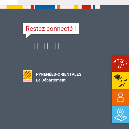
Restez connecté !
Ope
PYRÉNÉES-ORIENTALES
Le Département