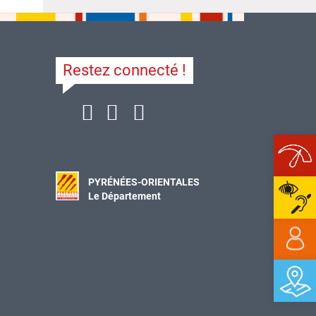
Restez connecté !
Ope
PYRÉNÉES-ORIENTALES
Le Département