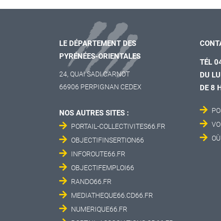
LE DÉPARTEMENT DES
CONT
PYRÉNÉES-ORIENTALES
TÉL 0
24, QUAI SADI CARNOT
DU LU
66906 PERPIGNAN CEDEX
DE 8 
PO
NOS AUTRES SITES :
VO
PORTAIL-COLLECTIVITES66.FR
OÙ
OBJECTIFINSERTION66
INFOROUTE66.FR
OBJECTIFEMPLOI66
RANDO66.FR
MEDIATHEQUE66.CD66.FR
NUMERIQUE66.FR