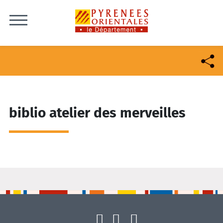
Skip to content
biblio atelier des merveilles