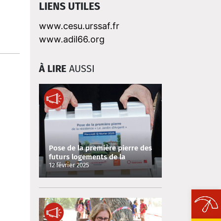
LIENS UTILES
www.cesu.urssaf.fr
www.adil66.org
À LIRE
AUSSI
Pose de la première pierre des
futurs logements de la
Résidence « Le Jardin
12 février 2025
d’Argent »