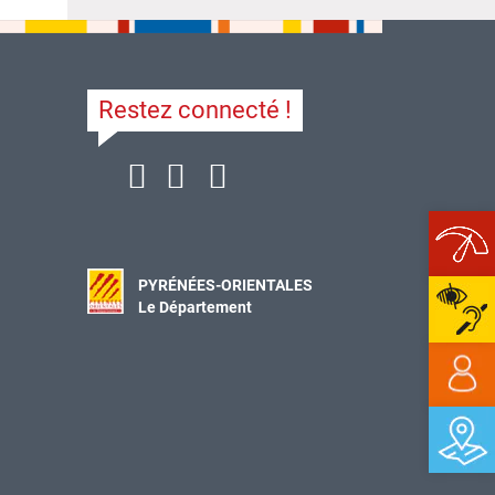
Restez connecté !
Ope
PYRÉNÉES-ORIENTALES
Le Département