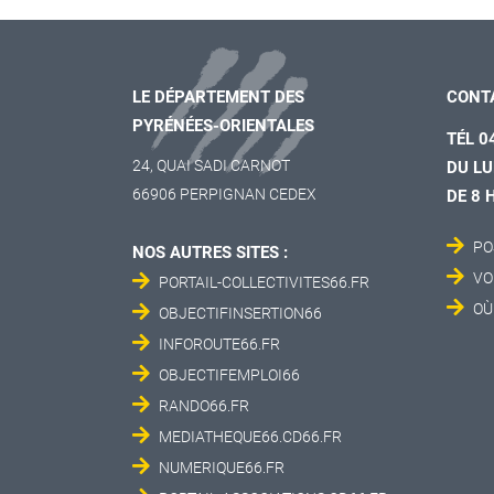
LE DÉPARTEMENT DES
CONT
PYRÉNÉES-ORIENTALES
TÉL 0
24, QUAI SADI CARNOT
DU LU
66906 PERPIGNAN CEDEX
DE 8 
PO
NOS AUTRES SITES :
VO
PORTAIL-COLLECTIVITES66.FR
OÙ
OBJECTIFINSERTION66
INFOROUTE66.FR
OBJECTIFEMPLOI66
RANDO66.FR
MEDIATHEQUE66.CD66.FR
NUMERIQUE66.FR