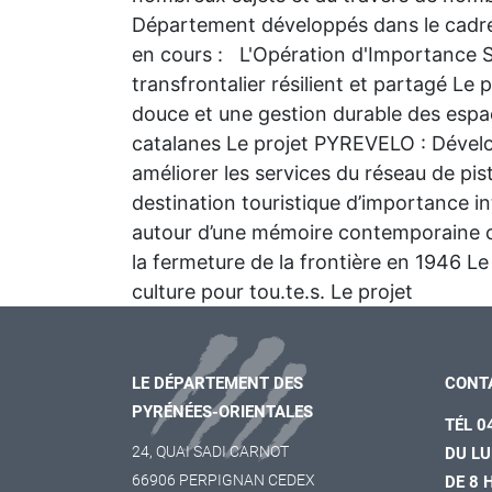
Département développés dans le cadre d
en cours : L'Opération d'Importance S
transfrontalier résilient et partagé 
douce et une gestion durable des espa
catalanes Le projet PYREVELO : Dévelop
améliorer les services du réseau de pi
destination touristique d’importance i
autour d’une mémoire contemporaine 
la fermeture de la frontière en 1946 Le 
culture pour tou.te.s. Le projet
LE DÉPARTEMENT DES
CONT
PYRÉNÉES-ORIENTALES
TÉL 0
24, QUAI SADI CARNOT
DU LU
66906 PERPIGNAN CEDEX
DE 8 