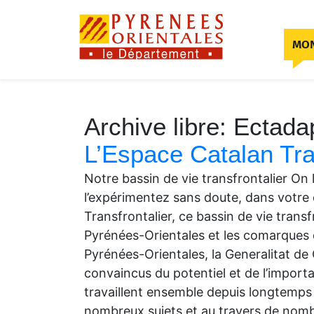
Skip to content
MON
Archive libre:
Ectada
L’Espace Catalan Tra
Notre bassin de vie transfrontalier On 
l’expérimentez sans doute, dans votre q
Transfrontalier, ce bassin de vie tran
Pyrénées-Orientales et les comarques 
Pyrénées-Orientales, la Generalitat de
convaincus du potentiel et de l’importan
travaillent ensemble depuis longtemps
nombreux sujets et au travers de nombr