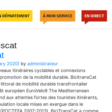
 DÉPARTEMENT
À MON SERVICE
EN DIRECT
nscat
at
ary 2020)
by
administrateur
aux itinéraires cyclables et connexions
promotion de la mobilité durable. BicitransCat
ittoral de mobilité durable transfrontalier
térêt européen EuroVelo8 The Mediterranean
d aux attentes fortes des touristes itinérants,
opulation locale mises en exergue dans le
laç (POCTEFA 2007-2013). BiciTransCat a comme