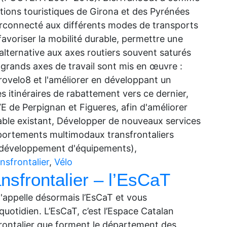
nations touristiques de Girona et des Pyrénées
terconnecté aux différents modes de transports
 favoriser la mobilité durable, permettre une
 alternative aux axes routiers souvent saturés
is grands axes de travail sont mis en œuvre :
rovelo8 et l'améliorer en développant un
s itinéraires de rabattement vers ce dernier,
 de Perpignan et Figueres, afin d'améliorer
urable existant, Développer de nouveaux services
omportements multimodaux transfrontaliers
, développement d'équipements),
nsfrontalier
,
Vélo
nsfrontalier – l’EsCaT
l'appelle désormais l’EsCaT et vous
uotidien. L’EsCaT, c’est l’Espace Catalan
sfrontalier que forment le département des