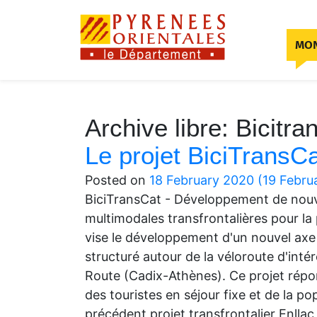
Skip to content
MON
Archive libre:
Bicitra
Le projet BiciTransC
Posted on
18 February 2020
(19 Febru
BiciTransCat - Développement de nouve
multimodales transfrontalières pour la 
vise le développement d'un nouvel axe l
structuré autour de la véloroute d'in
Route (Cadix-Athènes). Ce projet répon
des touristes en séjour fixe et de la p
précédent projet transfrontalier Enl