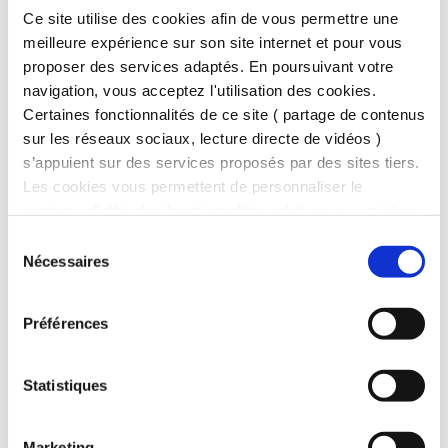
(exemplaires disponibles gratuitement à l’accueil et en
Ce site utilise des cookies afin de vous permettre une
version numérique) et boucle magnétique portative
meilleure expérience sur son site internet et pour vous
proposer des services adaptés. En poursuivant votre
navigation, vous acceptez l'utilisation des cookies.
Certaines fonctionnalités de ce site ( partage de contenus
sur les réseaux sociaux, lecture directe de vidéos )
s’appuient sur des services proposés par des sites tiers.
Les cookies vous permettent de personnaliser le
contenu, d'offrir des fonctionnalités relatives aux médias
Carnet Le patrimoine au bout des doigts
sociaux et d'analyser votre trafic. Nous partageons
Sélection
(gros caractères, braille et planches thermogonflées)
également des informations sur l'utilisation de notre site
Nécessaires
du
avec nos partenaires de médias sociaux, de publicité et
consentement
d'analyse, qui peuvent combiner celles-ci avec d'autres
Préférences
informations que vous leur avez fournies ou qu'ils ont
Visite virtuelle du Palais des rois de Majorque
collectées lors de votre utilisation de leurs services. Ces
cookies ne sont déposés que si vous donnez votre
Statistiques
accord.
Marketing