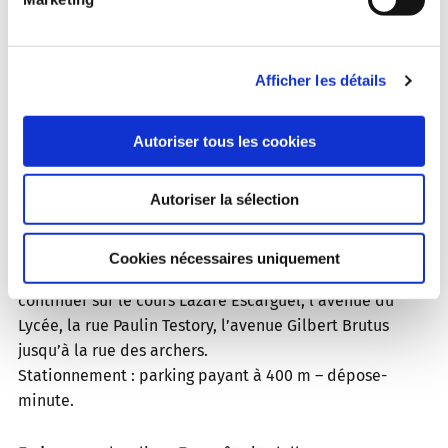
Afficher les détails
Autoriser tous les cookies
Autoriser la sélection
Comment venir
En voiture
: en provenance de la D900 reliant Salses au
Cookies nécessaires uniquement
Perthus, prendre la sortie 8 (Perpignan-centre) puis
continuer sur le cours Lazare Escarguel, l’avenue du
Lycée, la rue Paulin Testory, l’avenue Gilbert Brutus
jusqu’à la rue des archers.
Stationnement : parking payant à 400 m – dépose-
minute.